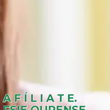
A F Í L I A T E.
FSIE OURENSE